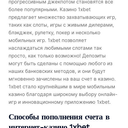
прогрессивным джекпотом становятся все
более популярными. Казино 1xbet
предлагает множество захватывающих игр,
таких как слоты, игры с живыми дилерами,
блэкджек, рулетку, покер и несколько
мобильных игр. 1xbet позволяет
наслаждаться любимыми слотами так
просто, как только возможно! Депозиты
могут быть сделаны с помощью любого из
наших банковских методов, и они будут
мгновенно зачислены на ваш счет в казино.
1xbet стало крупнейшим в мире мобильным
казино благодаря широкому выбору онлайн-
игр и инновационному приложению 1xbet.
Способы пополнения счета в
интернет-казино 1xbet