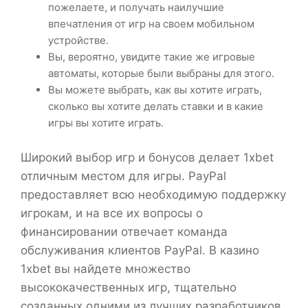
пожелаете, и получать наилучшие
впечатления от игр на своем мобильном
устройстве.
Вы, вероятно, увидите такие же игровые
автоматы, которые были выбраны для этого.
Вы можете выбрать, как вы хотите играть,
сколько вы хотите делать ставки и в какие
игры вы хотите играть.
Широкий выбор игр и бонусов делает 1xbet
отличным местом для игры. PayPal
предоставляет всю необходимую поддержку
игрокам, и на все их вопросы о
финансировании отвечает команда
обслуживания клиентов PayPal. В казино
1xbet вы найдете множество
высококачественных игр, тщательно
созданных одними из лучших разработчиков