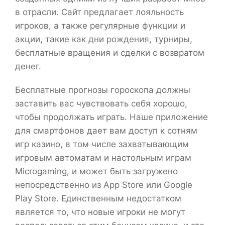
в отрасли. Сайт предлагает лояльность
игроков, а также регулярные функции и
акции, такие как дни рождения, турниры,
бесплатные вращения и сделки с возвратом
денег.
Бесплатные прогнозы гороскопа должны
заставить вас чувствовать себя хорошо,
чтобы продолжать играть. Наше приложение
для смартфонов дает вам доступ к сотням
игр казино, в том числе захватывающим
игровым автоматам и настольным играм
Microgaming, и может быть загружено
непосредственно из App Store или Google
Play Store. Единственным недостатком
является то, что новые игроки не могут