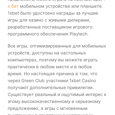
х бет
мобильном устройстве или планшете.
1xbet было удостоено награды за лучшие
игры для казино с живыми дилерами,
разработанные поставщиком игрового
программного обеспечения Playtech.
Все игры, оптимизированные для мобильных
устройств, доступны на настольных
компьютерах, поэтому вы можете играть
практически в любом месте и в любое
время. Но настоящая причина в том, что
через Green Club участники 1xbet Casino
получают дополнительные привилегии.
Существует реальный и ощутимый интерес к
этому высококачественному и серьезному
предложению, а игры с мгновенным