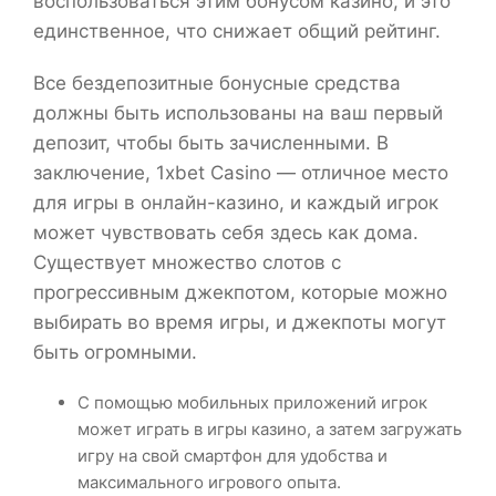
воспользоваться этим бонусом казино, и это
единственное, что снижает общий рейтинг.
Все бездепозитные бонусные средства
должны быть использованы на ваш первый
депозит, чтобы быть зачисленными. В
заключение, 1xbet Casino — отличное место
для игры в онлайн-казино, и каждый игрок
может чувствовать себя здесь как дома.
Существует множество слотов с
прогрессивным джекпотом, которые можно
выбирать во время игры, и джекпоты могут
быть огромными.
С помощью мобильных приложений игрок
может играть в игры казино, а затем загружать
игру на свой смартфон для удобства и
максимального игрового опыта.