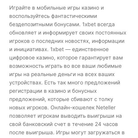
Играйте в мобильные игры казино и
воспользуйтесь фантастическими
бездепозитными бонусами. 1xbet всегда
обновляет и информирует своих постоянных
игроков о последних новостях, информации
и инициативах. 1xbet — единственное
цифровое казино, которое гарантирует вам
возможность играть во все ваши любимые
игры на реальные деньги на всех ваших
устройствах. Есть так много предложений
регистрации в казино и бонусных
предложений, которые сбивают с толку
новых игроков. Онлайн-кошелек Neteller
позволяет игрокам выводить выигрыши на
свой банковский счет в течение 24 часов
после выигрыша. Игры могут загружаться в