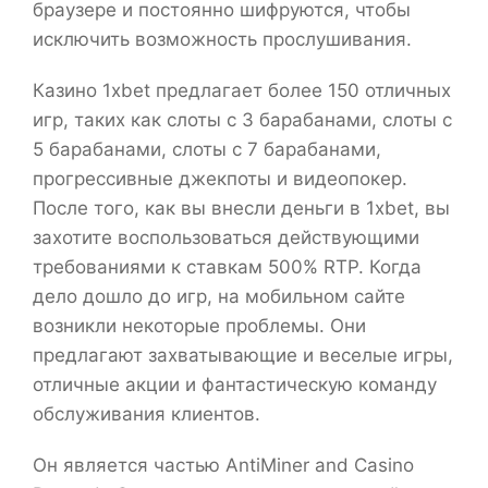
браузере и постоянно шифруются, чтобы
исключить возможность прослушивания.
Казино 1xbet предлагает более 150 отличных
игр, таких как слоты с 3 барабанами, слоты с
5 барабанами, слоты с 7 барабанами,
прогрессивные джекпоты и видеопокер.
После того, как вы внесли деньги в 1xbet, вы
захотите воспользоваться действующими
требованиями к ставкам 500% RTP. Когда
дело дошло до игр, на мобильном сайте
возникли некоторые проблемы. Они
предлагают захватывающие и веселые игры,
отличные акции и фантастическую команду
обслуживания клиентов.
Он является частью AntiMiner and Casino