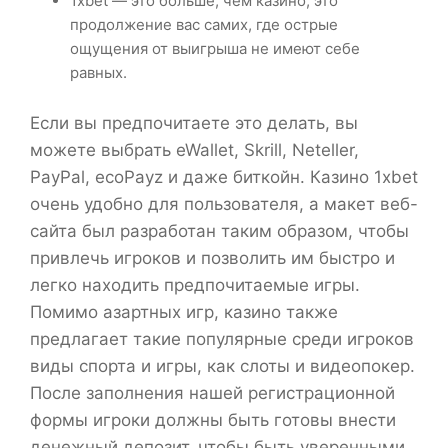
1xbet — это больше, чем казино, это
продолжение вас самих, где острые
ощущения от выигрыша не имеют себе
равных.
Если вы предпочитаете это делать, вы
можете выбрать eWallet, Skrill, Neteller,
PayPal, ecoPayz и даже биткойн. Казино 1xbet
очень удобно для пользователя, а макет веб-
сайта был разработан таким образом, чтобы
привлечь игроков и позволить им быстро и
легко находить предпочитаемые игры.
Помимо азартных игр, казино также
предлагает такие популярные среди игроков
виды спорта и игры, как слоты и видеопокер.
После заполнения нашей регистрационной
формы игроки должны быть готовы внести
денежный депозит, чтобы быть уверенными