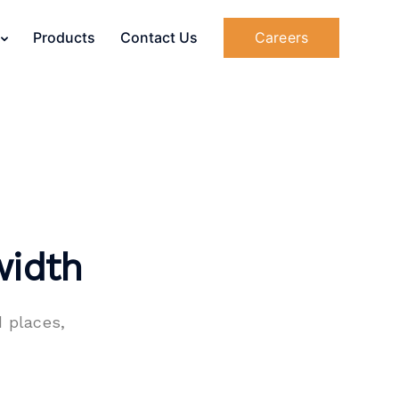
Careers
Products
Contact Us
width
 places,