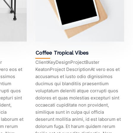
Coffee Tropical Vibes
r
ClientKeyDesignProjectBuster
vero eos et
KeatonProject DescriptionAt vero eos et
issimos
accusamus et iusto odio dignissimos
entium
ducimus qui blanditiis praesentium
rupti quos
voluptatum deleniti atque corrupti quos
epturi sint
dolores et quas molestias excepturi sint
ident,
occaecati cupiditate non provident,
icia
similique sunt in culpa qui officia
t laborum et
deserunt mollitia animi, id est laborum et
em rerum
dolorum fuga. Et harum quidem rerum