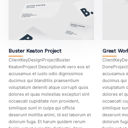
Buster Keaton Project
Great Wor
ClientKeyDesignProjectBuster
ClientKeyDe
KeatonProject DescriptionAt vero eos et
DoneProject 
accusamus et iusto odio dignissimos
accusamus et
ducimus qui blanditiis praesentium
ducimus qui 
voluptatum deleniti atque corrupti quos
voluptatum d
dolores et quas molestias excepturi sint
dolores et q
occaecati cupiditate non provident,
occaecati cu
similique sunt in culpa qui officia
similique sun
deserunt mollitia animi, id est laborum et
deserunt moll
dolorum fuga. Et harum quidem rerum
dolorum fug