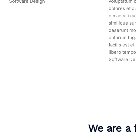
Software Design
voluptatum d
dolores et q
occaecati cu
similique sun
deserunt moll
dolorum fug
facilis est e
libero tempo
Software De
We are a f