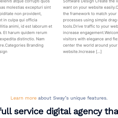
eleniti atque corrupti quos
Software Design Create the l
uas molestias excepturi sint
want on your website easily.
piditate non provident,
the framework to match your
t in culpa qui officia
processes using simple drag
itia animi, id est laborum et
tools.Drive traffic to your we
a. Et harum quidem rerum
increase engagement.Welco
t expedita distinctio. Nam
visitors with elegance and flex
re.Categories Branding
center the world around your
sign
website.Increase [...]
Learn more
about Sway’s unique features.
ull service digital agency th