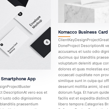
Komacco Business Card
ClientKeyDesignProjectGrea
DoneProject DescriptionAt ve
accusamus et iusto odio dign
ducimus qui blanditiis praes
voluptatum deleniti atque cor
dolores et quas molestias exc
occaecati cupiditate non prov
t Smartphone App
similique sunt in culpa qui off
signProjectBuster
deserunt mollitia animi, id es
t DescriptionAt vero eos et
dolorum fuga. Et harum quid
 iusto odio dignissimos
facilis est et expedita distinc
blanditiis praesentium
libero tempore.Categories B