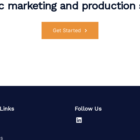
ic marketing and production 
Get Started
Links
Follow Us
Us