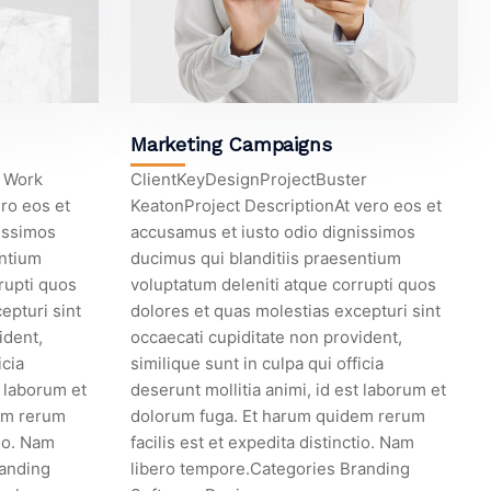
Marketing Campaigns
t Work
ClientKeyDesignProjectBuster
ro eos et
KeatonProject DescriptionAt vero eos et
issimos
accusamus et iusto odio dignissimos
entium
ducimus qui blanditiis praesentium
rupti quos
voluptatum deleniti atque corrupti quos
epturi sint
dolores et quas molestias excepturi sint
ident,
occaecati cupiditate non provident,
icia
similique sunt in culpa qui officia
t laborum et
deserunt mollitia animi, id est laborum et
em rerum
dolorum fuga. Et harum quidem rerum
tio. Nam
facilis est et expedita distinctio. Nam
randing
libero tempore.Categories Branding