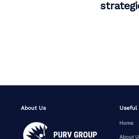
strateg
About Us
Useful 
Home
About 