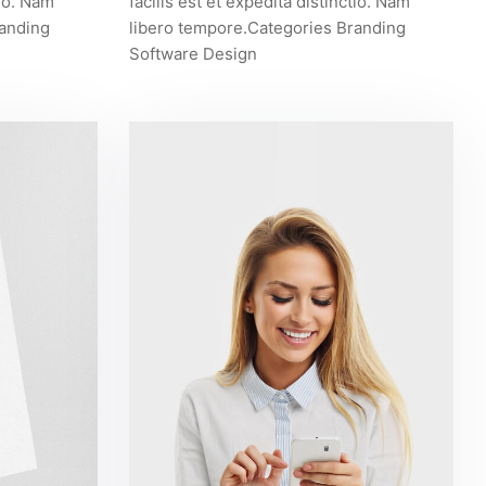
tio. Nam
facilis est et expedita distinctio. Nam
randing
libero tempore.Categories Branding
Software Design