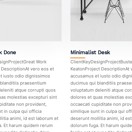
k Done
Minimalist Desk
signProjectGreat Work
ClientKeyDesignProjectBuste
DescriptionAt vero eos et
KeatonProject DescriptionAt 
 iusto odio dignissimos
accusamus et iusto odio dign
blanditiis praesentium
ducimus qui blanditiis praes
eleniti atque corrupti quos
voluptatum deleniti atque cor
uas molestias excepturi sint
dolores et quas molestias exc
piditate non provident,
occaecati cupiditate non prov
t in culpa qui officia
similique sunt in culpa qui off
itia animi, id est laborum et
deserunt mollitia animi, id es
a. Et harum quidem rerum
dolorum fuga. Et harum quid