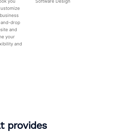
ook you
Software Design
Customize
 business
-and-drop
bsite and
me your
ibility and
at provides