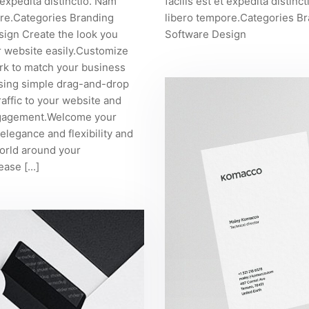
t expedita distinctio. Nam
facilis est et expedita distinc
re.Categories Branding
libero tempore.Categories B
ign Create the look you
Software Design
 website easily.Customize
rk to match your business
sing simple drag-and-drop
raffic to your website and
gagement.Welcome your
 elegance and flexibility and
orld around your
ase [...]