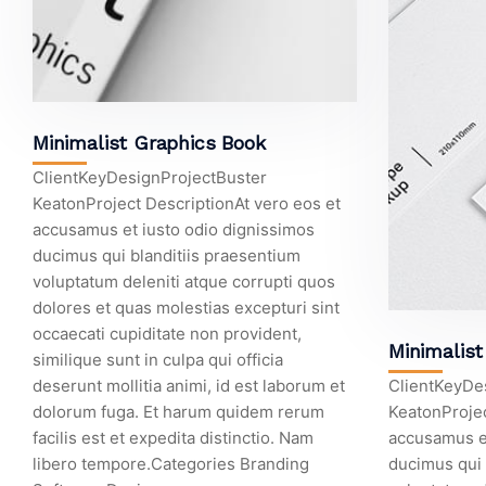
Minimalist Graphics Book
ClientKeyDesignProjectBuster
KeatonProject DescriptionAt vero eos et
accusamus et iusto odio dignissimos
ducimus qui blanditiis praesentium
voluptatum deleniti atque corrupti quos
dolores et quas molestias excepturi sint
occaecati cupiditate non provident,
Minimalis
similique sunt in culpa qui officia
deserunt mollitia animi, id est laborum et
ClientKeyDe
dolorum fuga. Et harum quidem rerum
KeatonProjec
facilis est et expedita distinctio. Nam
accusamus et
libero tempore.Categories Branding
ducimus qui 