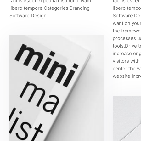
facilis est et expedita distinctio. Nam
facilis est e
libero tempore.Categories Branding
libero tempo
Software Design
Software Des
want on your
the framewo
processes u
tools.Drive t
increase en
visitors with
center the w
website.Incre