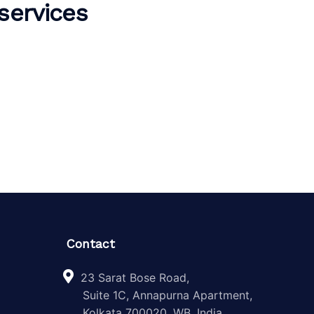
services
Contact
23 Sarat Bose Road,
Suite 1C, Annapurna Apartment,
Kolkata 700020, WB, India